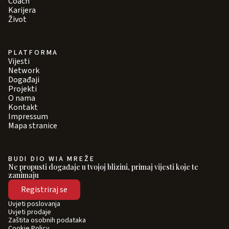
Coach
Karijera
Život
PLATFORMA
Vijesti
Network
Događaji
Projekti
O nama
Kontakt
Impressum
Mapa stranice
BUDI DIO WIA MREŽE
Ne propusti događaje u tvojoj blizini, primaj vijesti koje te
zanimaju
Registriraj se
Uvjeti poslovanja
Uvjeti prodaje
Zaštita osobnih podataka
Cookie Policy