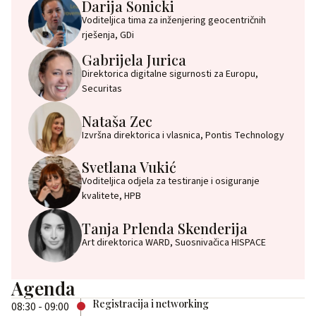
Darija Sonicki
Voditeljica tima za inženjering geocentričnih
rješenja, GDi
Gabrijela Jurica
Direktorica digitalne sigurnosti za Europu,
Securitas
Nataša Zec
Izvršna direktorica i vlasnica, Pontis Technology
Svetlana Vukić
Voditeljica odjela za testiranje i osiguranje
kvalitete, HPB
Tanja Prlenda Skenderija
Art direktorica WARD, Suosnivačica HISPACE
Agenda
Registracija i networking
08:30 - 09:00