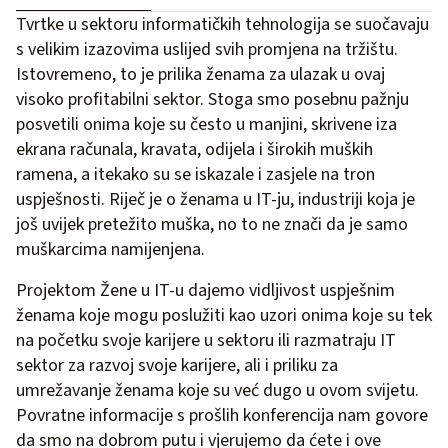
Tvrtke u sektoru informatičkih tehnologija se suočavaju
s velikim izazovima uslijed svih promjena na tržištu.
Istovremeno, to je prilika ženama za ulazak u ovaj
visoko profitabilni sektor. Stoga smo posebnu pažnju
posvetili onima koje su često u manjini, skrivene iza
ekrana računala, kravata, odijela i širokih muških
ramena, a itekako su se iskazale i zasjele na tron
uspješnosti. Riječ je o ženama u IT-ju, industriji koja je
još uvijek pretežito muška, no to ne znači da je samo
muškarcima namijenjena.
Projektom Žene u IT-u dajemo vidljivost uspješnim
ženama koje mogu poslužiti kao uzori onima koje su tek
na početku svoje karijere u sektoru ili razmatraju IT
sektor za razvoj svoje karijere, ali i priliku za
umrežavanje ženama koje su već dugo u ovom svijetu.
Povratne informacije s prošlih konferencija nam govore
da smo na dobrom putu i vjerujemo da ćete i ove