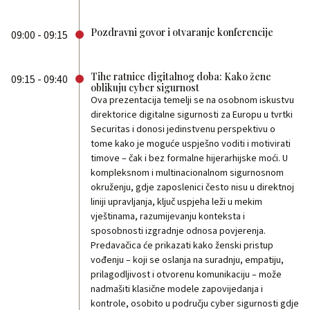
Pozdravni govor i otvaranje konferencije
09:00 - 09:15
Tihe ratnice digitalnog doba: Kako žene
09:15 - 09:40
oblikuju cyber sigurnost
Ova prezentacija temelji se na osobnom iskustvu
direktorice digitalne sigurnosti za Europu u tvrtki
Securitas i donosi jedinstvenu perspektivu o
tome kako je moguće uspješno voditi i motivirati
timove – čak i bez formalne hijerarhijske moći. U
kompleksnom i multinacionalnom sigurnosnom
okruženju, gdje zaposlenici često nisu u direktnoj
liniji upravljanja, ključ uspjeha leži u mekim
vještinama, razumijevanju konteksta i
sposobnosti izgradnje odnosa povjerenja.
Predavačica će prikazati kako ženski pristup
vođenju – koji se oslanja na suradnju, empatiju,
prilagodljivost i otvorenu komunikaciju – može
nadmašiti klasične modele zapovijedanja i
kontrole, osobito u području cyber sigurnosti gdje