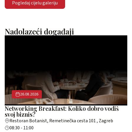
Pogledaj cijelu galeriju
Nadolazeći događaji
26.08.2026
Networking Breakfast: Koliko dobro vodiš
svoj biznis?
Restoran Botanist, Remetinečka cesta 101 , Zagreb
08:30 - 11:00